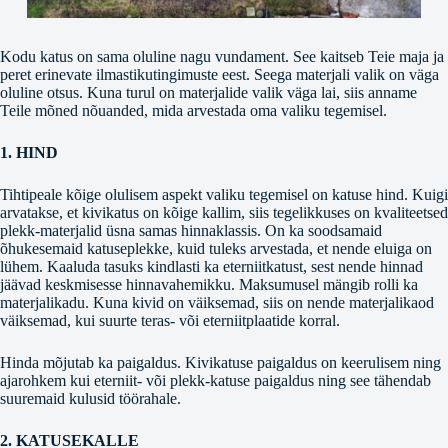
Kodu katus on sama oluline nagu vundament. See kaitseb Teie maja ja
peret erinevate ilmastikutingimuste eest. Seega materjali valik on väga
oluline otsus. Kuna turul on materjalide valik väga lai, siis anname
Teile mõned nõuanded, mida arvestada oma valiku tegemisel.
1. HIND
Tihtipeale kõige olulisem aspekt valiku tegemisel on katuse hind. Kuigi
arvatakse, et kivikatus on kõige kallim, siis tegelikkuses on kvaliteetsed
plekk-materjalid üsna samas hinnaklassis. On ka soodsamaid
õhukesemaid katuseplekke, kuid tuleks arvestada, et nende eluiga on
lühem. Kaaluda tasuks kindlasti ka eterniitkatust, sest nende hinnad
jäävad keskmisesse hinnavahemikku. Maksumusel mängib rolli ka
materjalikadu. Kuna kivid on väiksemad, siis on nende materjalikaod
väiksemad, kui suurte teras- või eterniitplaatide korral.
Hinda mõjutab ka paigaldus. Kivikatuse paigaldus on keerulisem ning
ajarohkem kui eterniit- või plekk-katuse paigaldus ning see tähendab
suuremaid kulusid töörahale.
2. KATUSEKALLE