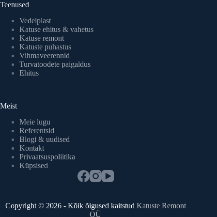
Teenused
Vedelplast
Katuse ehitus & vahetus
Katuse remont
Katuste puhastus
Vihmaveerennid
Turvatoodete paigaldus
Ehitus
Meist
Meie lugu
Referentsid
Blogi & uudised
Kontakt
Privaatsuspoliitika
Küpsised
Copyright © 2026 - Kõik õigused kaitstud
Katuste Remont
OÜ