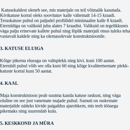
Katusekaldest oleneb see, mis materjale on teil võimalik kasutada.
Kivikatuse korral oleks soovitatav kalle vähemalt 14-15 kraadi.
Teraskatuse puhul on paljudel profiilidel minimaalne kalle 8 kraadi.
Eterniidiga on valikuid juba alates 7 kraadist. Valikuid on tegelikkuses
väga palju erinevate kallete puhul ning lõplik materjali otsus tuleks teha
vastavalt kaldele ning ka olemasolevale konstruktsioonile.
3. KATUSE ELUIGA
Kõige pikema elueaga on valtsplekk ning kivi, kuni 100 aastat.
Eterniidi puhul võib see olla kuni 60 ning kõige kvaliteetsemate plekk-
katuste korral kuni 50 aastat.
4. KAAL
Maja konstruktsioon peab suutma kanda katuse raskust, ning väga
oluline on see just vanemate majade puhul. Samuti on raskemate
materjalide näiteks kivide paigaldus ajarohkem, mis teeb tööaega
pikemaks ning suurendab kulu.
5. KESKKOND JA MÜRA