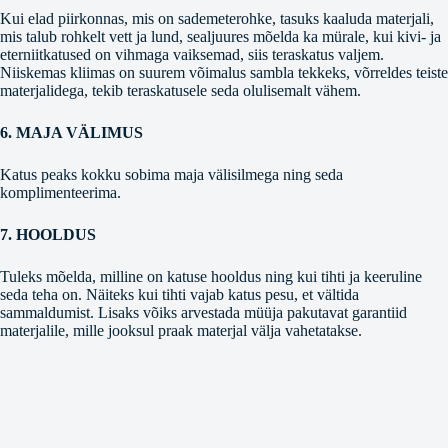
Kui elad piirkonnas, mis on sademeterohke, tasuks kaaluda materjali,
mis talub rohkelt vett ja lund, sealjuures mõelda ka mürale, kui kivi- ja
eterniitkatused on vihmaga vaiksemad, siis teraskatus valjem.
Niiskemas kliimas on suurem võimalus sambla tekkeks, võrreldes teiste
materjalidega, tekib teraskatusele seda olulisemalt vähem.
6. MAJA VÄLIMUS
Katus peaks kokku sobima maja välisilmega ning seda
komplimenteerima.
7. HOOLDUS
Tuleks mõelda, milline on katuse hooldus ning kui tihti ja keeruline
seda teha on. Näiteks kui tihti vajab katus pesu, et vältida
sammaldumist. Lisaks võiks arvestada müüja pakutavat garantiid
materjalile, mille jooksul praak materjal välja vahetatakse.