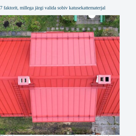
7 faktorit, millega järgi valida sobiv katusekattematerjal