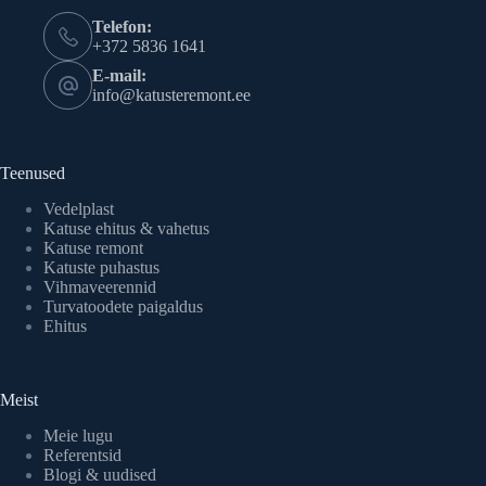
Telefon:
+372 5836 1641
E-mail:
info@katusteremont.ee
Teenused
Vedelplast
Katuse ehitus & vahetus
Katuse remont
Katuste puhastus
Vihmaveerennid
Turvatoodete paigaldus
Ehitus
Meist
Meie lugu
Referentsid
Blogi & uudised