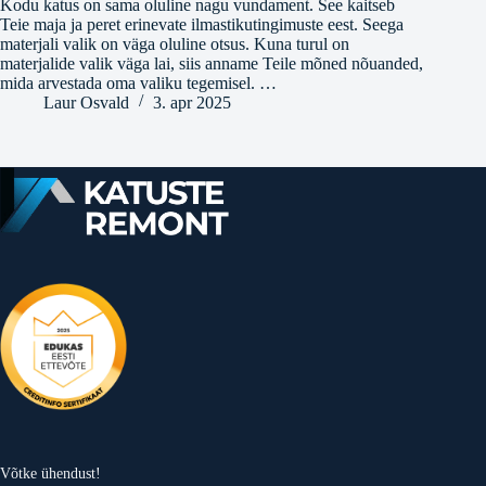
Kodu katus on sama oluline nagu vundament. See kaitseb
Teie maja ja peret erinevate ilmastikutingimuste eest. Seega
materjali valik on väga oluline otsus. Kuna turul on
materjalide valik väga lai, siis anname Teile mõned nõuanded,
mida arvestada oma valiku tegemisel. …
Laur Osvald
3. apr 2025
Võtke ühendust!