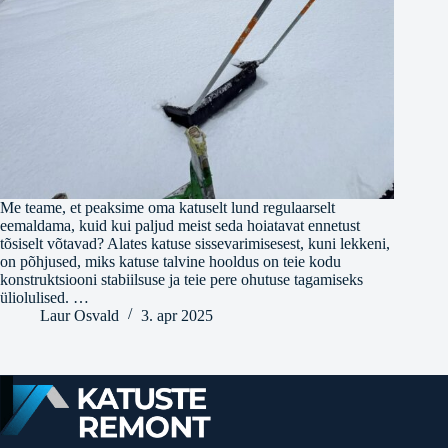
Me teame, et peaksime oma katuselt lund regulaarselt
eemaldama, kuid kui paljud meist seda hoiatavat ennetust
tõsiselt võtavad? Alates katuse sissevarimisesest, kuni lekkeni,
on põhjused, miks katuse talvine hooldus on teie kodu
konstruktsiooni stabiilsuse ja teie pere ohutuse tagamiseks
üliolulised. …
Laur Osvald
3. apr 2025